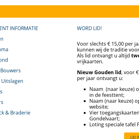
ENT INFORMATIE
WORD LID!
en
Voor slechts € 15,00 per ja
mma
kunnen wij de traditie voo
Als lid ontvangt u altijd
tw
rond
vrijkaarten.
 Bouwers
Nieuw Gouden lid
, voor 
per jaar ontvangt u:
& Uitslagen
Naam (naar keuze) o
s
in de feesttent;
Naam (naar keuze) o
rs
website;
ck & Braderie
Vier toegangskaarte
Gondelvaart;
⁠⁠Loting speciale tafel
LID