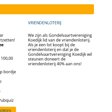
Inschrijv
VRIENDENLOTERIJ
ar
We zijn als Gondelvaartvereniging
rtzetten!
Koedijk lid van de vriendenloterij.
ee
Als je een lot koopt bij de
vriendenloterij en dat je de
Gondelvaartvereniging Koedijk wil
€ 100,00
steunen doneert de
vriendenloterij 40% aan ons!
p bordje
p
n
 Pubquiz
 WORDEN