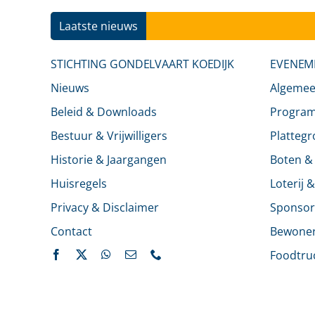
Laatste nieuws
STICHTING GONDELVAART KOEDIJK
EVENEM
Nieuws
Algeme
Beleid & Downloads
Progra
Bestuur & Vrijwilligers
Platteg
Historie & Jaargangen
Boten &
Huisregels
Loterij 
Privacy & Disclaimer
Sponsor
Contact
Bewone
Foodtru