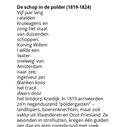
De schop in de polder (1819-1824)
Vijf jaar lang
ratelden
kruiwagens en
zong het staal
van duizenden
schoppen.
Koning Willem
I wilde een
‘water-
snelweg’ van
Amsterdam
naar zee;
ingenieur Jan
Blanken koos
het tracé
dwars door
het lintdorp Koedijk. In 1819 arriveerden
zo’n negenduizend “poldergasten” –
landlopers, boerenknechten, maar ook
vaklui uit Vlaanderen en Oost-Friesland. Ze
woonden in strohutten, kregen één gulden
per dag en aten roggebrood met spek.