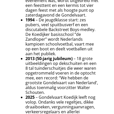
evenement was, wordt uitgebreid met
een feesttent en een kermis tot vier
dagen feest met als hoogte punt op
zaterdagavond de Gondelvaart.
1994
– De jeugdklasse start: zes
pubers, veel spuitbusverf en een
discutabele Backstreet Boys-medley.
De Koedijker basisschool “de
Zandloper” wordt Nederlands
kampioen schoolvoetbal, vaart mee
op een boot en deelt voetballen uit
aan het publiek.
2013 (50-jarig jubileum)
– 18 grote
uitbeeldingen op dekschuiten en een
8 tal tuinderschuitjes die weer waren
opgetrommeld voeren in de optocht
mee, een record: “We hebben de
grootste Gondelvaart van Nederland’,
aldus toenmalig voorzitter Walter
Schouten.
2025
– Gondelvaart Koedijk leeft nog
volop. Ondanks vele regeltjes, dikke
draaiboeken, vergunningaanvragen,
verkeersregelaars en allerlei