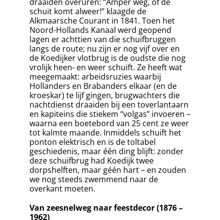
draaiden overuren: “Amper weg, of de
schuit komt alweer!” klaagde de
Alkmaarsche Courant in 1841. Toen het
Noord-Hollands Kanaal werd geopend
lagen er achttien van die schuifbruggen
langs de route; nu zijn er nog vijf over en
de Koedijker vlotbrug is de oudste die nog
vrolijk heen- en weer schuift. Ze heeft wat
meegemaakt: arbeidsruzies waarbij
Hollanders en Brabanders elkaar (en de
kroeskar) te lijf gingen, brugwachters die
nachtdienst draaiden bij een toverlantaarn
en kapiteins die stiekem “volgas” invoeren –
waarna een boetebord van 25 cent ze weer
tot kalmte maande. Inmiddels schuift het
ponton elektrisch en is de toltabel
geschiedenis, maar één ding blijft: zonder
deze schuifbrug had Koedijk twee
dorpshelften, maar géén hart – en zouden
we nog steeds zwemmend naar de
overkant moeten.
Van zeesnelweg naar feestdecor (1876 –
1962)