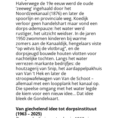
Halverwege de 19e eeuw werd de oude
‘zeeweg’ ingehaald door het
Noordzeekanaal (1876) en later de
spoorlijn en provinciale weg. Koedijk
verloor geen handelshart maar vond een
dorps-adempauze: het water werd
rustiger, het uitzicht weidser. In de jaren
1950 zwommen kinderen bij warme
zomers aan de Kanaaldijk, hengelaars viste
“op witvis bij de vlotbrug”, en de
dorpsjeugd bouwde houten vlotten voor
nachtelijke tochten. Langs het water
verrezen markante bedrijfjes: de
houtzagerij van Snip, het aardappelpakhuis
van Van ’t Hek en later de
stroopwafelwagen van Van de Schoot –
allemaal met een loopplank het kanaal op.
Die speelse omgang met het water legde
de kiem voor een nieuw idee… Dat idee
bleek de Gondelvaart.
Van giechelend idee tot dorpsinstituut
(1963 – 2025)