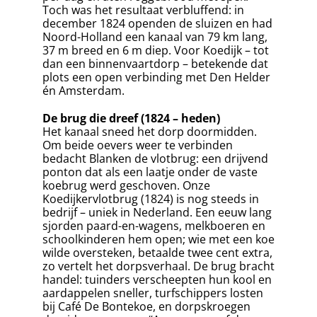
Toch was het resultaat verbluffend: in
december 1824 openden de sluizen en had
Noord-Holland een kanaal van 79 km lang,
37 m breed en 6 m diep. Voor Koedijk – tot
dan een binnenvaartdorp – betekende dat
plots een open verbinding met Den Helder
én Amsterdam.
De brug die dreef (1824 – heden)
Het kanaal sneed het dorp doormidden.
Om beide oevers weer te verbinden
bedacht Blanken de vlotbrug: een drijvend
ponton dat als een laatje onder de vaste
koebrug werd geschoven. Onze
Koedijkervlotbrug (1824) is nog steeds in
bedrijf – uniek in Nederland. Een eeuw lang
sjorden paard-en-wagens, melkboeren en
schoolkinderen hem open; wie met een koe
wilde oversteken, betaalde twee cent extra,
zo vertelt het dorpsverhaal. De brug bracht
handel: tuinders verscheepten hun kool en
aardappelen sneller, turfschippers losten
bij Café De Bontekoe, en dorpskroegen