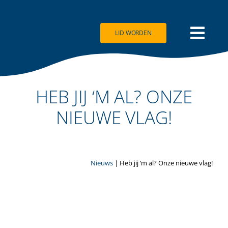
Ga
naar
inhoud
LID WORDEN
HEB JIJ ‘M AL? ONZE
NIEUWE VLAG!
Nieuws
| Heb jij ‘m al? Onze nieuwe vlag!