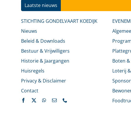
Laatste nieuws
STICHTING GONDELVAART KOEDIJK
EVENEM
Nieuws
Algeme
Beleid & Downloads
Progra
Bestuur & Vrijwilligers
Platteg
Historie & Jaargangen
Boten &
Huisregels
Loterij 
Privacy & Disclaimer
Sponsor
Contact
Bewone
Foodtru