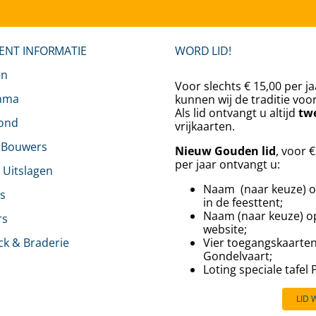
ENT INFORMATIE
WORD LID!
en
Voor slechts € 15,00 per ja
mma
kunnen wij de traditie voo
Als lid ontvangt u altijd
tw
rond
vrijkaarten.
 Bouwers
Nieuw Gouden lid
, voor 
per jaar ontvangt u:
& Uitslagen
Naam (naar keuze) o
s
in de feesttent;
Naam (naar keuze) o
rs
website;
ck & Braderie
Vier toegangskaarte
Gondelvaart;
⁠⁠Loting speciale tafel
LID