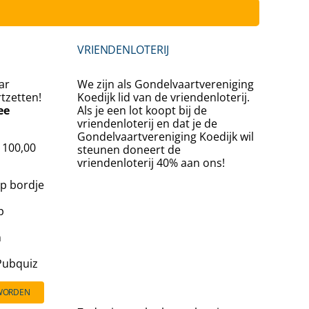
Inschrijv
VRIENDENLOTERIJ
ar
We zijn als Gondelvaartvereniging
rtzetten!
Koedijk lid van de vriendenloterij.
ee
Als je een lot koopt bij de
vriendenloterij en dat je de
Gondelvaartvereniging Koedijk wil
€ 100,00
steunen doneert de
vriendenloterij 40% aan ons!
p bordje
p
n
 Pubquiz
 WORDEN