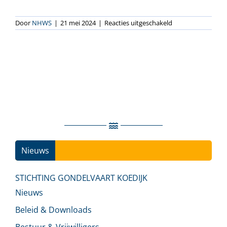
voor
Door
NHWS
|
21 mei 2024
|
Reacties uitgeschakeld
Schot
Groep
Nieuws
Ins
STICHTING GONDELVAART KOEDIJK
Nieuws
Beleid & Downloads
Bestuur & Vrijwilligers