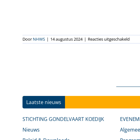
voor
Door
NHWS
|
14 augustus 2024
|
Reacties uitgeschakeld
Oost
Aann
Laatste nieuws
STICHTING GONDELVAART KOEDIJK
EVENEM
Nieuws
Algeme