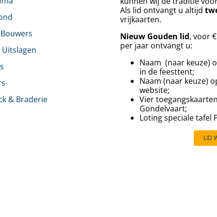
mma
kunnen wij de traditie voo
Als lid ontvangt u altijd
tw
rond
vrijkaarten.
 Bouwers
Nieuw Gouden lid
, voor 
per jaar ontvangt u:
& Uitslagen
Naam (naar keuze) o
s
in de feesttent;
Naam (naar keuze) o
rs
website;
ck & Braderie
Vier toegangskaarte
Gondelvaart;
⁠⁠Loting speciale tafel
LID