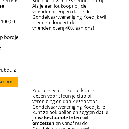
rtzetten!
Koedijk lid van de vriendenloterij.
ee
Als je een lot koopt bij de
vriendenloterij en dat je de
Gondelvaartvereniging Koedijk wil
€ 100,00
steunen doneert de
vriendenloterij 40% aan ons!
p bordje
p
n
 Pubquiz
 WORDEN
Zodra je een lot koopt kun je
kiezen voor steun je club of
vereniging en dan kiezen voor
Gondelvaartvereniging Koedijk. Je
kunt ze ook bellen en zeggen dat je
jouw
bestaande
loten
wil
omzetten
en vanaf nu de
Gondelvaartvereniging wil