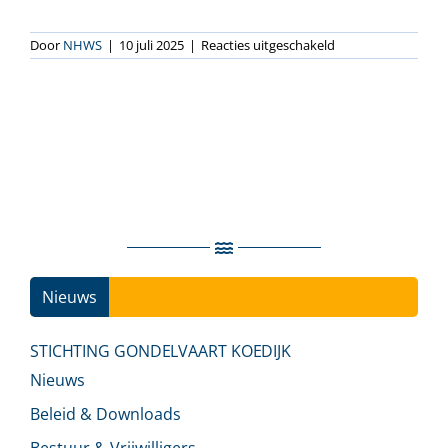
voor
Door
NHWS
|
10 juli 2025
|
Reacties uitgeschakeld
Maria-
Lijntje
(1930)
Nieuws
Ins
STICHTING GONDELVAART KOEDIJK
Nieuws
Beleid & Downloads
Bestuur & Vrijwilligers