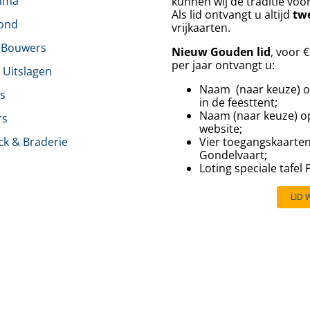
mma
kunnen wij de traditie voo
Als lid ontvangt u altijd
tw
rond
vrijkaarten.
 Bouwers
Nieuw Gouden lid
, voor 
per jaar ontvangt u:
& Uitslagen
Naam (naar keuze) o
s
in de feesttent;
Naam (naar keuze) o
rs
website;
ck & Braderie
Vier toegangskaarte
Gondelvaart;
⁠⁠Loting speciale tafel
LID