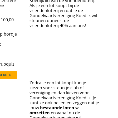
rtzetten!
Koedijk lid van de vriendenloterij.
ee
Als je een lot koopt bij de
vriendenloterij en dat je de
Gondelvaartvereniging Koedijk wil
€ 100,00
steunen doneert de
vriendenloterij 40% aan ons!
p bordje
p
n
 Pubquiz
 WORDEN
Zodra je een lot koopt kun je
kiezen voor steun je club of
vereniging en dan kiezen voor
Gondelvaartvereniging Koedijk. Je
kunt ze ook bellen en zeggen dat je
jouw
bestaande
loten
wil
omzetten
en vanaf nu de
Gondelvaartvereniging wil