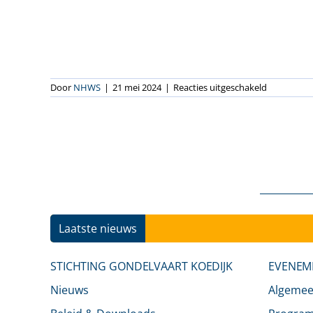
voor
Door
NHWS
|
21 mei 2024
|
Reacties uitgeschakeld
De
Bootviolen
Laatste nieuws
STICHTING GONDELVAART KOEDIJK
EVENEM
Nieuws
Algeme