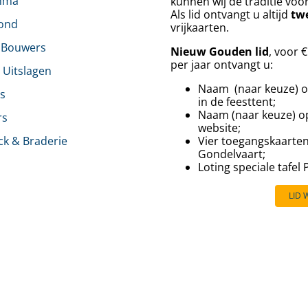
mma
kunnen wij de traditie voo
Als lid ontvangt u altijd
tw
rond
vrijkaarten.
 Bouwers
Nieuw Gouden lid
, voor 
per jaar ontvangt u:
& Uitslagen
Naam (naar keuze) o
s
in de feesttent;
Naam (naar keuze) o
rs
website;
ck & Braderie
Vier toegangskaarte
Gondelvaart;
⁠⁠Loting speciale tafel
LID