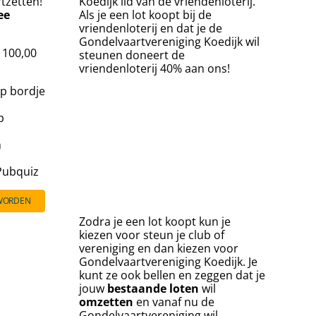
rtzetten!
Koedijk lid van de vriendenloterij.
ee
Als je een lot koopt bij de
vriendenloterij en dat je de
Gondelvaartvereniging Koedijk wil
€ 100,00
steunen doneert de
vriendenloterij 40% aan ons!
p bordje
p
n
 Pubquiz
 WORDEN
Zodra je een lot koopt kun je
kiezen voor steun je club of
vereniging en dan kiezen voor
Gondelvaartvereniging Koedijk. Je
kunt ze ook bellen en zeggen dat je
jouw
bestaande
loten
wil
omzetten
en vanaf nu de
Gondelvaartvereniging wil