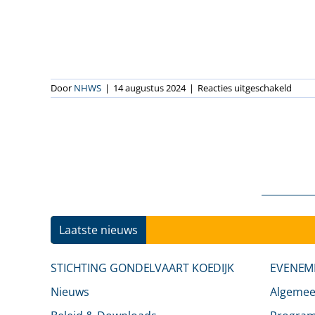
voor
Door
NHWS
|
14 augustus 2024
|
Reacties uitgeschakeld
Stuka
Hagti
Laatste nieuws
STICHTING GONDELVAART KOEDIJK
EVENEM
Nieuws
Algeme