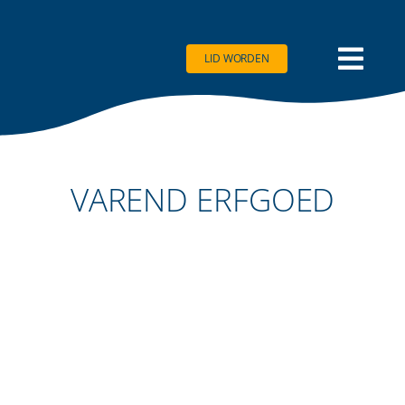
Ga
naar
inhoud
LID WORDEN
VAREND ERFGOED