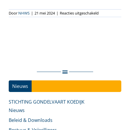
voor
Door
NHWS
|
21 mei 2024
|
Reacties uitgeschakeld
Varend
Erfgoed
Nieuws
Ins
STICHTING GONDELVAART KOEDIJK
Nieuws
Beleid & Downloads
Bestuur & Vrijwilligers